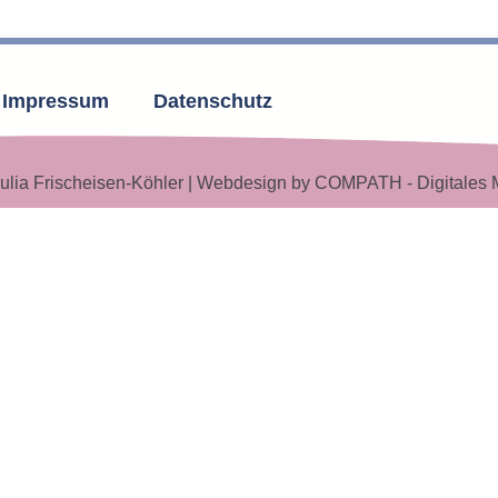
Impressum
Datenschutz
ulia Frischeisen-Köhler | Webdesign by COMPATH - Digitales 